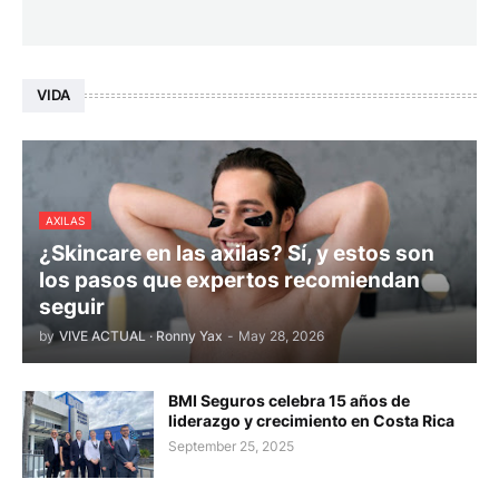
VIDA
AXILAS
¿Skincare en las axilas? Sí, y estos son
los pasos que expertos recomiendan
seguir
by
VIVE ACTUAL · Ronny Yax
-
May 28, 2026
BMI Seguros celebra 15 años de
liderazgo y crecimiento en Costa Rica
September 25, 2025