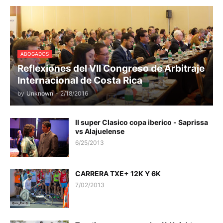
ABOGADOS
Reflexiones del VII Congreso de Arbitraje
Internacional de Costa Rica
by
Unknown
-
2/18/2016
II super Clasico copa iberico - Saprissa
vs Alajuelense
6/25/2013
CARRERA TXE+ 12K Y 6K
7/02/2013