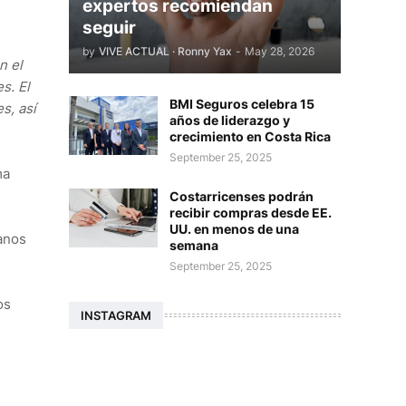
expertos recomiendan
seguir
by
VIVE ACTUAL · Ronny Yax
-
May 28, 2026
n el
s. El
BMI Seguros celebra 15
s, así
años de liderazgo y
crecimiento en Costa Rica
September 25, 2025
ma
Costarricenses podrán
recibir compras desde EE.
UU. en menos de una
anos
semana
September 25, 2025
os
INSTAGRAM