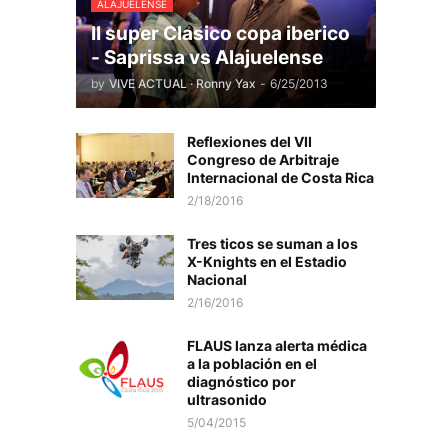
ALAJUELENSE
II super Clasico copa iberico
- Saprissa vs Alajuelense
by
VIVE ACTUAL · Ronny Yax
-
6/25/2013
Reflexiones del VII
Congreso de Arbitraje
Internacional de Costa Rica
2/18/2016
Tres ticos se suman a los
X-Knights en el Estadio
Nacional
2/16/2016
FLAUS lanza alerta médica
a la población en el
diagnóstico por
ultrasonido
5/04/2015