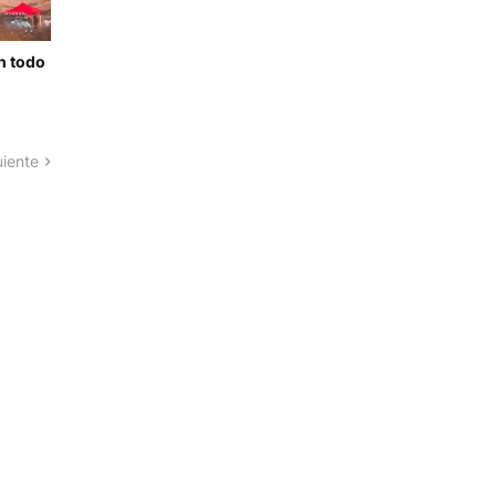
n todo
uiente