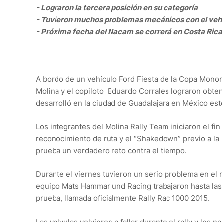
- Lograron la tercera posición en su categoría
- Tuvieron muchos problemas mecánicos con el veh
- Próxima fecha del Nacam se correrá en Costa Ric
A bordo de un vehículo Ford Fiesta de la Copa Monom
Molina y el copiloto Eduardo Corrales lograron obten
desarrolló en la ciudad de Guadalajara en México es
Los integrantes del Molina Rally Team iniciaron el fi
reconocimiento de ruta y el “Shakedown” previo a la 
prueba un verdadero reto contra el tiempo.
Durante el viernes tuvieron un serio problema en el m
equipo Mats Hammarlund Racing trabajaron hasta las 4
prueba, llamada oficialmente Rally Rac 1000 2015.
Las válvulas volvieron a fallar durante el rally y los 