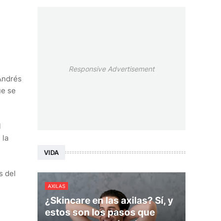
Responsive Advertisement
 Andrés
ue se
l
 la
VIDA
s del
AXILAS
¿Skincare en las axilas? Sí, y
estos son los pasos que