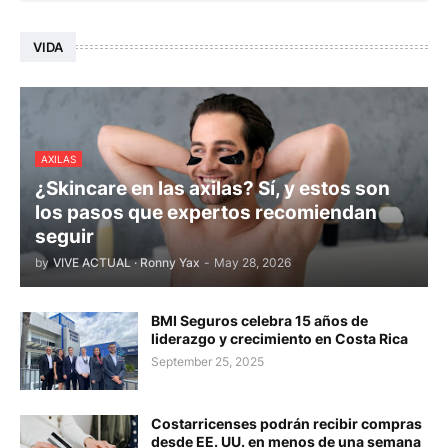
VIDA
AXILAS
¿Skincare en las axilas? Sí, y estos son
los pasos que expertos recomiendan
seguir
by
VIVE ACTUAL · Ronny Yax
-
May 28, 2026
BMI Seguros celebra 15 años de
liderazgo y crecimiento en Costa Rica
September 25, 2025
Costarricenses podrán recibir compras
desde EE. UU. en menos de una semana