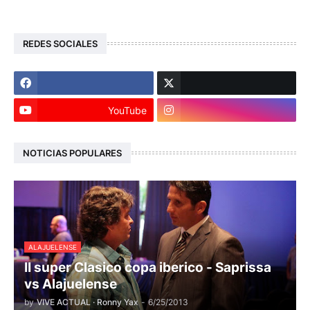
REDES SOCIALES
YouTube
NOTICIAS POPULARES
ALAJUELENSE
II super Clasico copa iberico - Saprissa
vs Alajuelense
by
VIVE ACTUAL · Ronny Yax
-
6/25/2013