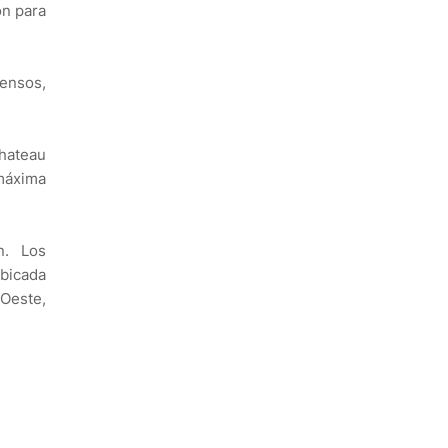
ón para
ensos,
Chateau
 máxima
n. Los
ubicada
Oeste,