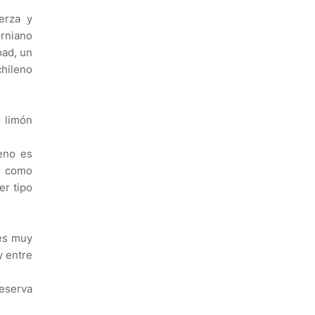
erza y
orniano
oad, un
chileno
 limón
leno es
o como
r tipo
res muy
y entre
eserva