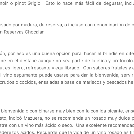
ir o pinot Grigio. Esto lo hace más fácil de degustar, incl
 pasado por madera, de reserva, o incluso con denominación de 
on Reservas Chocalan
ión, por eso es una buena opción para hacer el brindis en dif
e en el destape aunque no sea parte de la ética y protocolo
 es ligero, refrescante y equilibrado. Con sabores frutales y
l vino espumante puede usarse para dar la bienvenida, servi
crudos o cocidos, ensaladas a base de mariscos y pescados he
e bienvenida o combinarse muy bien con la comida picante, ens
sto, indicó Mazuera, no se recomienda un rosado muy dulce p
postre con un vino más ácido o seco. Una excelente recomenda
 aderezos ácidos.
Recuerde que la vida de un vino rosado es li