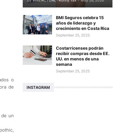
by
VIVE ACTUAL · Ronny Yax
-
May 28, 2026
BMI Seguros celebra 15
años de liderazgo y
crecimiento en Costa Rica
September 25, 2025
Costarricenses podrán
recibir compras desde EE.
UU. en menos de una
semana
September 25, 2025
ados o
ora de
INSTAGRAM
a de un
pothic,