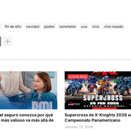
fin de año
navidad
postre
sommelier
uva
vino
vino rosado
COSTA RICA
del seguro conozca por qué
Supercross de X-Knights 2026 s
 más valioso va más allá de
Campeonato Panamericano
January 15, 2026