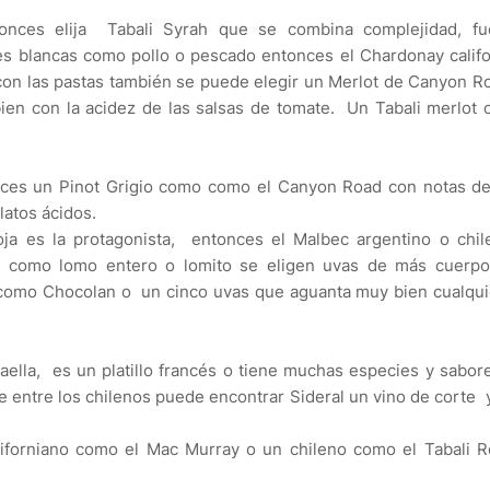
onces elija Tabali Syrah que se combina complejidad, fu
nes blancas como pollo o pescado entonces el Chardonay calif
on las pastas también se puede elegir un Merlot de Canyon R
en con la acidez de las salsas de tomate. Un Tabali merlot 
onces un Pinot Grigio como como el Canyon Road con notas de
latos ácidos.
oja es la protagonista, entonces el Malbec argentino o chi
s como lomo entero o lomito se eligen uvas de más cuerp
como Chocolan o un cinco uvas que aguanta muy bien cualquie
lla, es un platillo francés o tiene muchas especies y sabo
e entre los chilenos puede encontrar Sideral un vino de corte 
iforniano como el Mac Murray o un chileno como el Tabali R