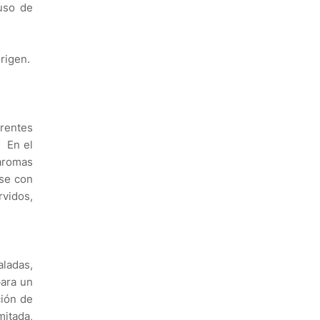
uso de
origen.
erentes
. En el
 aromas
rse con
rvidos,
aladas,
ara un
ción de
mitada,