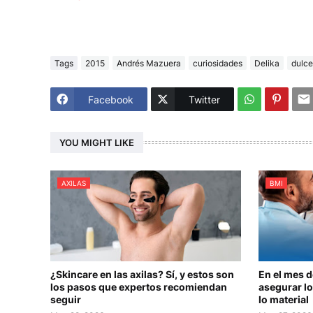
Tags
2015
Andrés Mazuera
curiosidades
Delika
dulce
Facebook
Twitter
YOU MIGHT LIKE
AXILAS
BMI
¿Skincare en las axilas? Sí, y estos son
En el mes 
los pasos que expertos recomiendan
asegurar lo
seguir
lo material