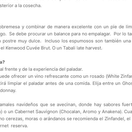
terior a la cosecha.
sobremesa y combinar de manera excelente con un pie de lim
go. Se debe procurar un balance para no empalagar. Por lo ta
un postre muy dulce. Incluso los espumosos son también una
el Kenwood Cuvée Brut. O un Tabali late harvest.
da?
l frente y de la experiencia del paladar.
puede ofrecer un vino refrescante como un rosado (White Zinfa
rá limpiar el paladar antes de una comida. Elija entre un Gho
rdonnay.
 tamales navideños que se avecinan, donde hay sabores fuert
an) o un Cabernet Sauvignon (Chocalan, Aromo y Anakena).
Cua
omo cerezas, moras o arándanos se recomienda el Zinfandel, el
rnet reserva.