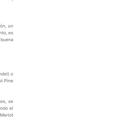
ón, un
nto, es
 buena
ndel) o
st Pine
es, se
ndo el
 Merlot