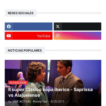
REDES SOCIALES
YouTube
NOTICIAS POPULARES
ALAJUELENSE
II super Clasico copa iberico - Saprissa
vs Alajuelense
by
VIVE ACTUAL · Ronny Yax
-
6/25/2013