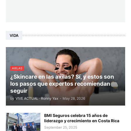
VIDA
AXILAS
¿Skincare en las axilas? Sí, y estos son
los pasos que expertos recomiendan
seguir
by
VIVE ACTUAL · Ronny Yax
-
May 28, 2026
BMI Seguros celebra 15 años de
liderazgo y crecimiento en Costa Rica
September 25, 2025