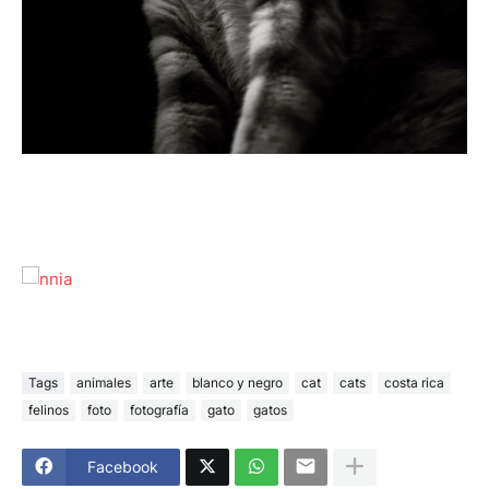
Tags
animales
arte
blanco y negro
cat
cats
costa rica
felinos
foto
fotografía
gato
gatos
Facebook