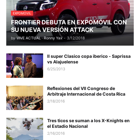
EXPOMOVIL
FRONTIER DEBUTA EN EXPOMÓVIL CON
SU NUEVA VERSIÓN ATTACK
by
VIVE ACTUAL · Ronny Yax
-
3/12/2018
II super Clasico copa iberico - Saprissa
vs Alajuelense
6/25/2013
Reflexiones del VII Congreso de
Arbitraje Internacional de Costa Rica
2/18/2016
Tres ticos se suman a los X-Knights en
el Estadio Nacional
2/16/2016