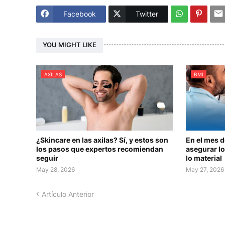
Facebook
Twitter
YOU MIGHT LIKE
AXILAS
BMI
¿Skincare en las axilas? Sí, y estos son
En el mes 
los pasos que expertos recomiendan
asegurar lo
seguir
lo material
May 28, 2026
May 27, 2026
Artículo Anterior