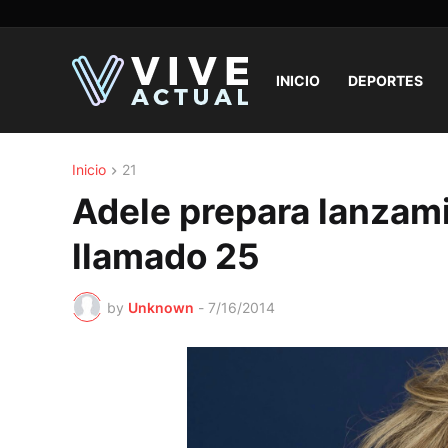
INICIO
DEPORTES
Inicio
21
Adele prepara lanzam
llamado 25
by
Unknown
-
7/16/2014