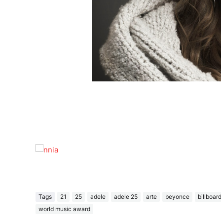
Tags
21
25
adele
adele 25
arte
beyonce
billboar
world music award