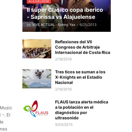
ALAJUELENSE
II super Clasico copa iberico
- Saprissa vs Alajuelense
by
VIVE ACTUAL · Ronny Yax
-
6/25/2013
Reflexiones del VII
Congreso de Arbitraje
Internacional de Costa Rica
2/18/2016
Tres ticos se suman a los
X-Knights en el Estadio
Nacional
2/16/2016
FLAUS lanza alerta médica
a la población en el
 Music
diagnóstico por
 -. El
ultrasonido
de
5/04/2015
unes