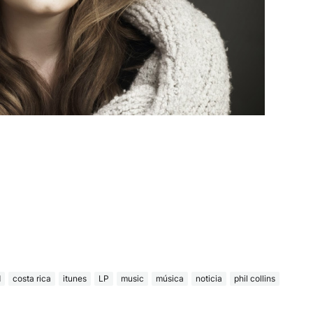
d
costa rica
itunes
LP
music
música
noticia
phil collins