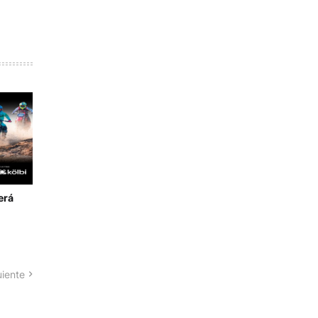
erá
uiente