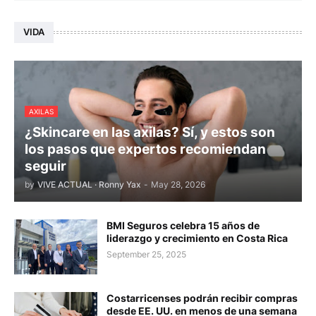
VIDA
AXILAS
¿Skincare en las axilas? Sí, y estos son
los pasos que expertos recomiendan
seguir
by
VIVE ACTUAL · Ronny Yax
-
May 28, 2026
BMI Seguros celebra 15 años de
liderazgo y crecimiento en Costa Rica
September 25, 2025
Costarricenses podrán recibir compras
desde EE. UU. en menos de una semana