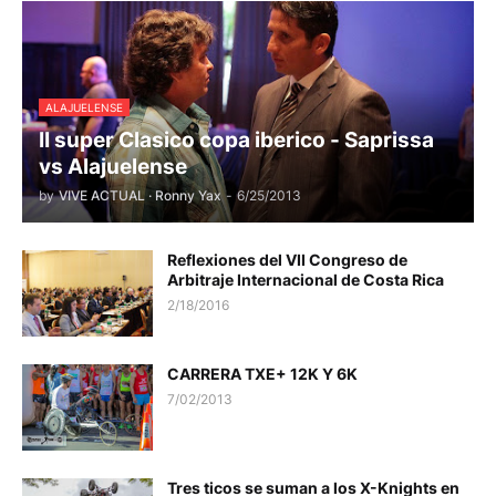
ALAJUELENSE
II super Clasico copa iberico - Saprissa
vs Alajuelense
by
VIVE ACTUAL · Ronny Yax
-
6/25/2013
Reflexiones del VII Congreso de
Arbitraje Internacional de Costa Rica
2/18/2016
CARRERA TXE+ 12K Y 6K
7/02/2013
Tres ticos se suman a los X-Knights en