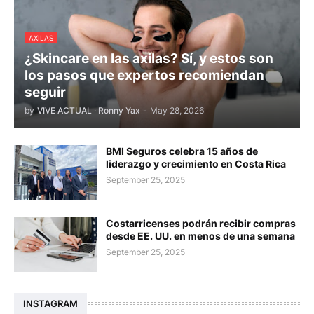
AXILAS
¿Skincare en las axilas? Sí, y estos son
los pasos que expertos recomiendan
seguir
by
VIVE ACTUAL · Ronny Yax
-
May 28, 2026
BMI Seguros celebra 15 años de
liderazgo y crecimiento en Costa Rica
September 25, 2025
Costarricenses podrán recibir compras
desde EE. UU. en menos de una semana
September 25, 2025
INSTAGRAM