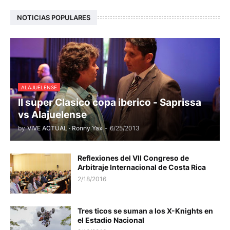
NOTICIAS POPULARES
ALAJUELENSE
II super Clasico copa iberico - Saprissa
vs Alajuelense
by
VIVE ACTUAL · Ronny Yax
-
6/25/2013
Reflexiones del VII Congreso de
Arbitraje Internacional de Costa Rica
2/18/2016
Tres ticos se suman a los X-Knights en
el Estadio Nacional