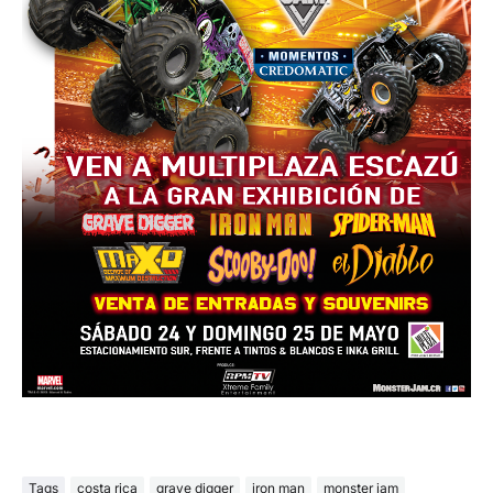
Tags
costa rica
grave digger
iron man
monster jam