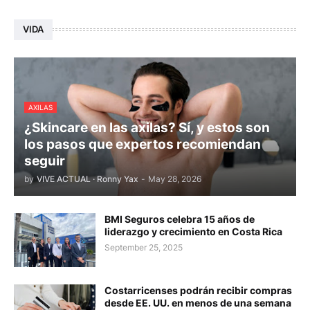
VIDA
AXILAS
¿Skincare en las axilas? Sí, y estos son
los pasos que expertos recomiendan
seguir
by
VIVE ACTUAL · Ronny Yax
-
May 28, 2026
BMI Seguros celebra 15 años de
liderazgo y crecimiento en Costa Rica
September 25, 2025
Costarricenses podrán recibir compras
desde EE. UU. en menos de una semana