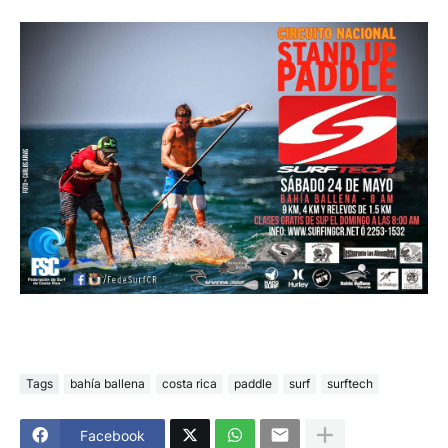
Tags
bahía ballena
costa rica
paddle
surf
surftech
Facebook