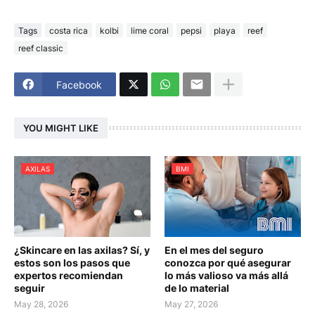
Tags
costa rica
kolbi
lime coral
pepsi
playa
reef
reef classic
Facebook
YOU MIGHT LIKE
AXILAS
BMI
¿Skincare en las axilas? Sí, y
En el mes del seguro
estos son los pasos que
conozca por qué asegurar
expertos recomiendan
lo más valioso va más allá
seguir
de lo material
May 28, 2026
May 27, 2026