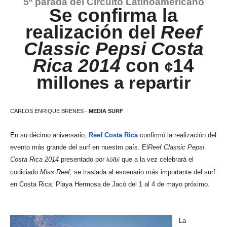
5ª parada del Circuito Latinoamericano
Se confirma la
realización del
Reef
Classic Pepsi Costa
Rica 2014
con
14
¢
m
illones a repartir
CARLOS ENRIQUE BRENES -
MEDIA SURF
En su décimo aniversario,
Reef Costa Rica
confirmó la realización del
evento más grande del surf en nuestro país. El
Reef Classic Pepsi
Costa Rica 2014
presentado por
que a la vez celebrará el
kölbi
codiciado
Miss Reef,
se traslada al escenario más importante del surf
en Costa Rica: Playa Hermosa de Jacó del 1 al 4 de mayo próximo.
La