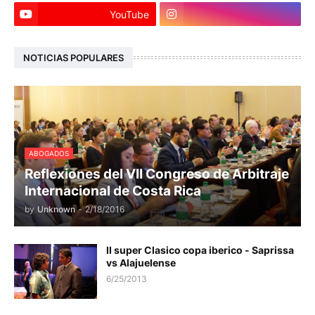
YouTube
NOTICIAS POPULARES
ABOGADOS
Reflexiones del VII Congreso de Arbitraje
Internacional de Costa Rica
by
Unknown
-
2/18/2016
II super Clasico copa iberico - Saprissa
vs Alajuelense
6/25/2013