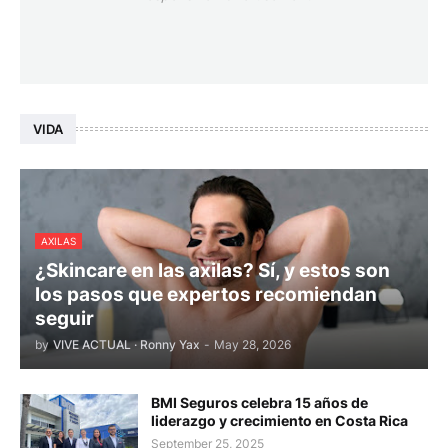
VIDA
AXILAS
¿Skincare en las axilas? Sí, y estos son
los pasos que expertos recomiendan
seguir
by
VIVE ACTUAL · Ronny Yax
-
May 28, 2026
BMI Seguros celebra 15 años de
liderazgo y crecimiento en Costa Rica
September 25, 2025