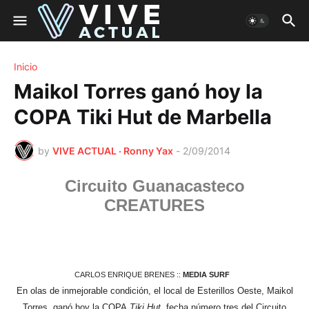
Inicio
Maikol Torres ganó hoy la
COPA Tiki Hut de Marbella
by
VIVE ACTUAL · Ronny Yax
-
2/09/2014
Circuito Guanacasteco
CREATURES
CARLOS ENRIQUE BRENES ::
MEDIA SURF
En olas de inmejorable condición, el local de Esterillos Oeste, Maikol
Torres, ganó hoy la COPA
Tiki Hut,
fecha número tres del Circuito