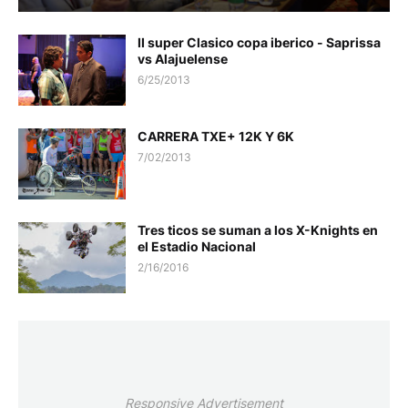
II super Clasico copa iberico - Saprissa
vs Alajuelense
6/25/2013
CARRERA TXE+ 12K Y 6K
7/02/2013
Tres ticos se suman a los X-Knights en
el Estadio Nacional
2/16/2016
Responsive Advertisement