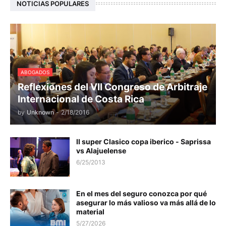
NOTICIAS POPULARES
ABOGADOS
Reflexiones del VII Congreso de Arbitraje
Internacional de Costa Rica
by
Unknown
-
2/18/2016
II super Clasico copa iberico - Saprissa
vs Alajuelense
6/25/2013
En el mes del seguro conozca por qué
asegurar lo más valioso va más allá de lo
material
5/27/2026