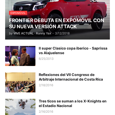
EXPOMOVIL
FRONTIER DEBUTA EN EXPOMÓVIL CON
SU NUEVA VERSIÓN ATTACK
by
VIVE ACTUAL · Ronny Yax
-
3/12/2018
II super Clasico copa iberico - Saprissa
vs Alajuelense
6/25/2013
Reflexiones del VII Congreso de
Arbitraje Internacional de Costa Rica
2/18/2016
Tres ticos se suman a los X-Knights en
el Estadio Nacional
2/16/2016