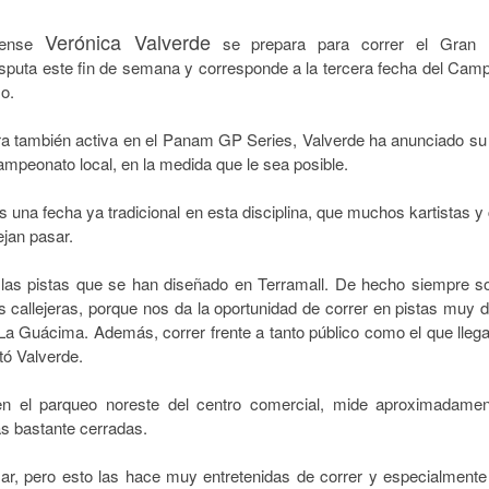
Verónica Valverde
icense
se prepara para correr el Gran 
isputa este fin de semana y corresponde a la tercera fecha del Cam
mo.
a también activa en el Panam GP Series, Valverde ha anunciado su 
ampeonato local, en la medida que le sea posible.
 una fecha ya tradicional en esta disciplina, que muchos kartistas y 
ejan pasar.
as pistas que se han diseñado en Terramall. De hecho siempre 
s callejeras, porque nos da la oportunidad de correr en pistas muy d
La Guácima. Además, correr frente a tanto público como el que llega
tó Valverde.
en el parqueo noreste del centro comercial, mide aproximadame
as bastante cerradas.
asar, pero esto las hace muy entretenidas de correr y especialmente