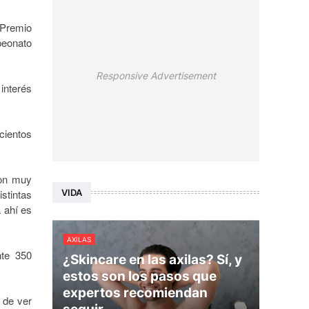
Premio
peonato
Responsive Advertisement
interés
cientos
son muy
VIDA
istintas
 ahí es
AXILAS
nte 350
¿Skincare en las axilas? Sí, y
estos son los pasos que
expertos recomiendan
 de ver