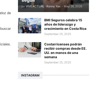
seguir
by
VIVE ACTUAL · Ronny Yax
-
May 28, 2026
eloz de
BMI Seguros celebra 15
años de liderazgo y
buscar
crecimiento en Costa Rica
September 25, 2025
iciales.
Costarricenses podrán
recibir compras desde EE.
UU. en menos de una
semana
September 25, 2025
INSTAGRAM