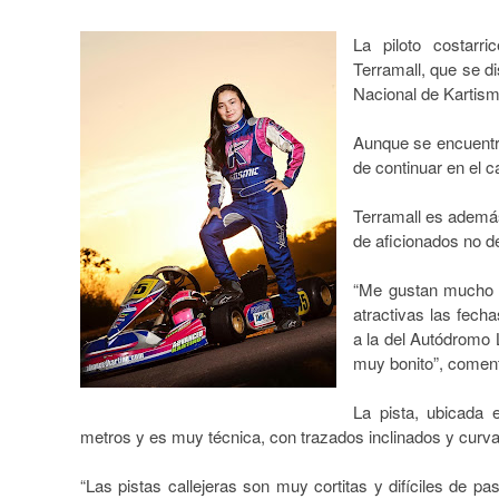
La piloto costarr
Terramall, que se d
Nacional de Kartis
Aunque se encuentr
de continuar en el c
Terramall es además
de aficionados no d
“Me gustan mucho l
atractivas las fecha
a la del Autódromo 
muy bonito”, comen
La pista, ubicada 
metros y es muy técnica, con trazados inclinados y curv
“Las pistas callejeras son muy cortitas y difíciles de p