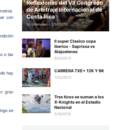
Reflexiones del VII Congreso
de Arbitraje Internacional de
metros.
Costa Rica
har con
by
Unknown
-
2/18/2016
ndición
II super Clasico copa
iberico - Saprissa vs
Alajuelense
o o las
6/25/2013
CARRERA TXE+ 12K Y 6K
nde hay
7/02/2013
un gran
Tres ticos se suman a los
X-Knights en el Estadio
Nacional
ingo se
2/16/2016