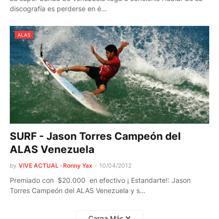
discografía es perderse en é…
ALAS
SURF - Jason Torres Campeón del
ALAS Venezuela
by
VIVE ACTUAL · Ronny Yax
-
10/04/2012
Premiado con $20.000 en efectivo ¡ Estandarte!: Jason
Torres Campeón del ALAS Venezuela y s…
Carga Más