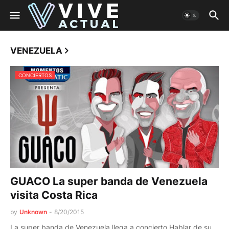
VENEZUELA
CONCIERTOS
GUACO La super banda de Venezuela
visita Costa Rica
by
Unknown
-
8/20/2015
La super banda de Venezuela llega a concierto Hablar de su