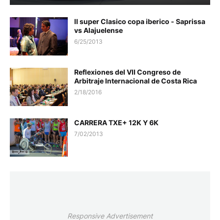
II super Clasico copa iberico - Saprissa
vs Alajuelense
6/25/2013
Reflexiones del VII Congreso de
Arbitraje Internacional de Costa Rica
2/18/2016
CARRERA TXE+ 12K Y 6K
7/02/2013
Responsive Advertisement