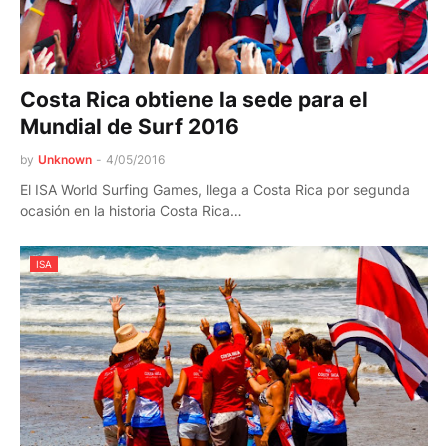
Costa Rica obtiene la sede para el
Mundial de Surf 2016
by
Unknown
-
4/05/2016
El ISA World Surfing Games, llega a Costa Rica por segunda
ocasión en la historia Costa Rica…
ISA