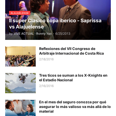
ALAJUELENSE
II super Clasico copa iberico - Saprissa
vs Alajuelense
by
VIVE ACTUAL · Ronny Yax
-
6/25/2013
Reflexiones del VII Congreso de
Arbitraje Internacional de Costa Rica
2/18/2016
Tres ticos se suman a los X-Knights en
el Estadio Nacional
2/16/2016
En el mes del seguro conozca por qué
asegurar lo más valioso va más allá de lo
material