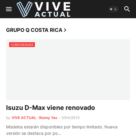
GRUPO Q COSTA RICA
CURIOSIDADES
Isuzu D-Max viene renovado
by
VIVE ACTUAL · Ronny Yax
-
5/04/2015
Modelos estarán disponibles por tiempo limitado. Nueva
versión se destaca por po…