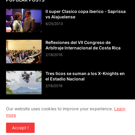
II super Clasico copa iberico - Saprissa
vs Alajuelense
6/25/2013
Reflexiones del VII Congreso de
Arbitraje Internacional de Costa Rica
2/18/2016
Tres ticos se suman a los X-Knights en
el Estadio Nacional
2/16/2016
Our website uses cookies to improve your experience.
Learn
more
CONTÁCTO info@viveactual.com
Accept !
Copyright ©
2026
VIVE ACTUAL