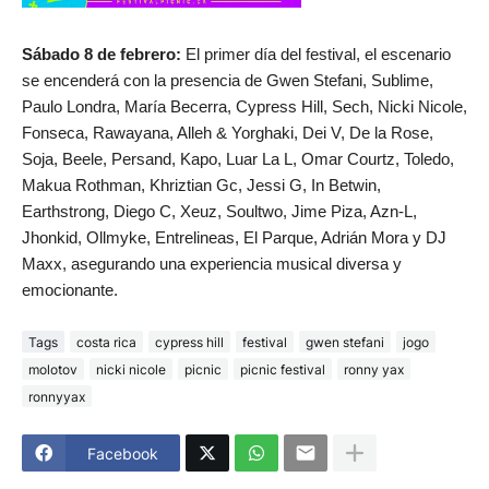
Sábado 8 de febrero:
El primer día del festival, el escenario
se encenderá con la presencia de Gwen Stefani, Sublime,
Paulo Londra, María Becerra, Cypress Hill, Sech, Nicki Nicole,
Fonseca, Rawayana, Alleh & Yorghaki, Dei V, De la Rose,
Soja, Beele, Persand, Kapo, Luar La L, Omar Courtz, Toledo,
Makua Rothman, Khriztian Gc, Jessi G, In Betwin,
Earthstrong, Diego C, Xeuz, Soultwo, Jime Piza, Azn-L,
Jhonkid, Ollmyke, Entrelineas, El Parque, Adrián Mora y DJ
Maxx, asegurando una experiencia musical diversa y
emocionante.
Tags
costa rica
cypress hill
festival
gwen stefani
jogo
molotov
nicki nicole
picnic
picnic festival
ronny yax
ronnyyax
Facebook