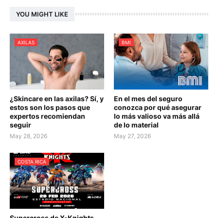
YOU MIGHT LIKE
AXILAS
BMI
¿Skincare en las axilas? Sí, y
En el mes del seguro
estos son los pasos que
conozca por qué asegurar
expertos recomiendan
lo más valioso va más allá
seguir
de lo material
May 28, 2026
May 27, 2026
COSTA RICA
Supercross de X-Knights