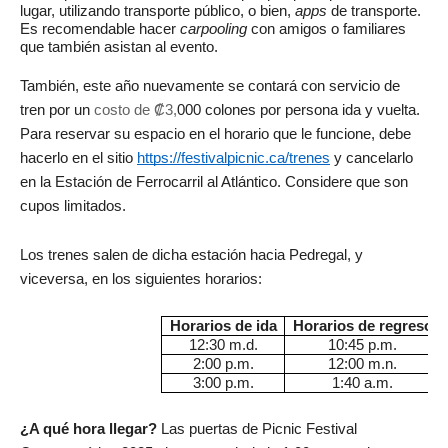
lugar, utilizando transporte público, o bien,
apps
de transporte.
Es recomendable hacer
carpooling
con amigos o familiares
que también asistan al evento.
También, este año nuevamente se contará con servicio de
tren por un
costo de
₡
3,
000 colones por persona ida y vuelta.
Para reservar su espacio en el horario que le funcione, debe
hacerlo en el sitio
https://festivalpicnic.ca/trenes
y cancelarlo
en la Estación de Ferrocarril al Atlántico. Considere que son
cupos limitados.
Los trenes salen de dicha estación hacia Pedregal, y
viceversa, en los siguientes horarios:
Horarios de ida
Horarios de regreso
12:30 m.d.
10:45 p.m.
2:00 p.m.
12:00 m.n.
3:00 p.m.
1:40 a.m.
¿A qué hora llegar?
Las puertas de Picnic Festival