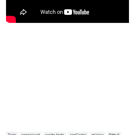
Tags
agenciavid
cosita linda
JenCarlos
música
Pitbull