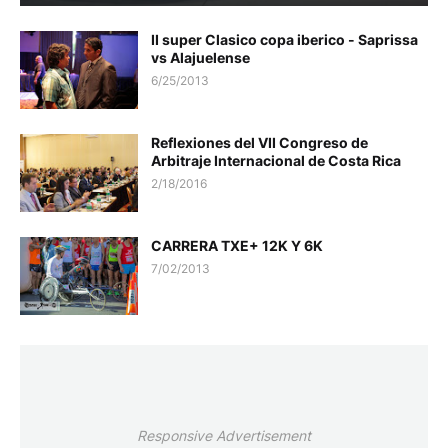
II super Clasico copa iberico - Saprissa
vs Alajuelense
6/25/2013
Reflexiones del VII Congreso de
Arbitraje Internacional de Costa Rica
2/18/2016
CARRERA TXE+ 12K Y 6K
7/02/2013
Responsive Advertisement