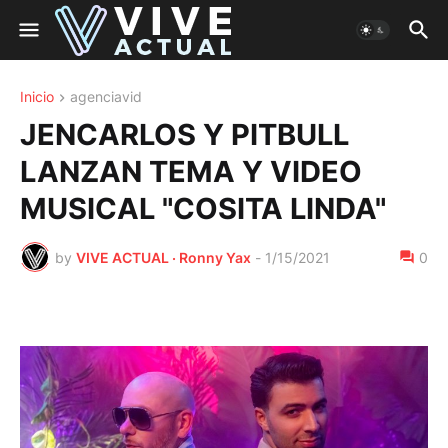
Inicio
agenciavid
JENCARLOS Y PITBULL
LANZAN TEMA Y VIDEO
MUSICAL "COSITA LINDA"
by
VIVE ACTUAL · Ronny Yax
-
1/15/2021
0