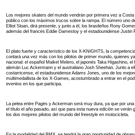
Los mejores skaters del mundo vendrán por primera vez a Costa 
público con los máximos trucos sobre la rampa. El número uno d
Elliot Sloan, dirá presente, y junto a él, los brasileños Rony Gome
además del francés Eddie Damestoy y el estadounidense Justin 
El plato fuerte y característico de los X-KNIGHTS, la competencia
contará una vez más con los pilotos de primer mundo, quienes ya
nacional: el español Maikel Melero, el japonés Taka Higashino, el
alemán Luc Ackermann y el australiano Josh Sheehan. Junto a ell
costarricense, el estadounidense Adams Jones, uno de los mejor
multimedallista de los X-Games, acostumbrado a entrar en el pod
eventos en los que participa.
La pelea entre Pagès y Ackerman será muy dura, ya que por una c
el título el año pasado, así que para esta nueva edición se verán
los dos mejores pilotos del mundo del freestyle en motocicleta.
En la modalidad del BMX, se tendrá la gran oportunidad de observ