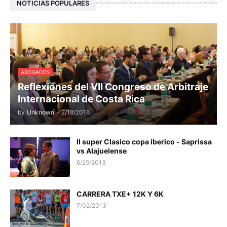
NOTICIAS POPULARES
ABOGADOS
Reflexiones del VII Congreso de Arbitraje
Internacional de Costa Rica
by
Unknown
-
2/18/2016
II super Clasico copa iberico - Saprissa
vs Alajuelense
6/25/2013
CARRERA TXE+ 12K Y 6K
7/02/2013