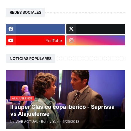
REDES SOCIALES
YouTube
NOTICIAS POPULARES
ALAJUELENSE
II super Clasico copa iberico - Saprissa
vs Alajuelense
by
VIVE ACTUAL · Ronny Yax
-
6/25/2013