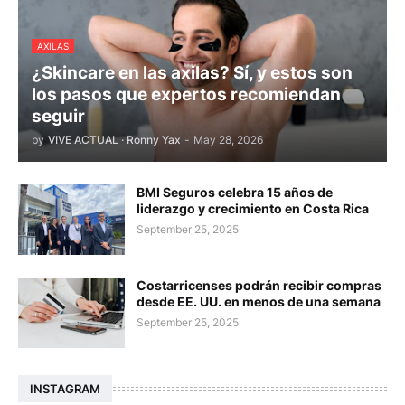
AXILAS
¿Skincare en las axilas? Sí, y estos son
los pasos que expertos recomiendan
seguir
by
VIVE ACTUAL · Ronny Yax
-
May 28, 2026
BMI Seguros celebra 15 años de
liderazgo y crecimiento en Costa Rica
September 25, 2025
Costarricenses podrán recibir compras
desde EE. UU. en menos de una semana
September 25, 2025
INSTAGRAM