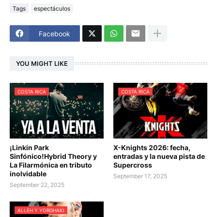
Tags
espectáculos
Facebook
YOU MIGHT LIKE
COSTA RICA
COSTA RICA
¡Linkin Park
X-Knights 2026: fecha,
Sinfónico!Hybrid Theory y
entradas y la nueva pista de
La Filarmónica en tributo
Supercross
inolvidable
September 17, 2025
September 22, 2025
ALLEH Y YORGHAKI