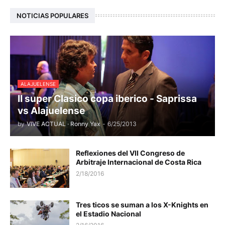
NOTICIAS POPULARES
ALAJUELENSE
II super Clasico copa iberico - Saprissa
vs Alajuelense
by
VIVE ACTUAL · Ronny Yax
-
6/25/2013
Reflexiones del VII Congreso de
Arbitraje Internacional de Costa Rica
2/18/2016
Tres ticos se suman a los X-Knights en
el Estadio Nacional