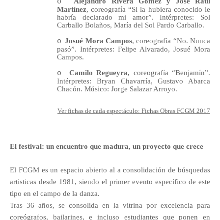
Alejandro Rivera Gómez y José Raúl
o
Martínez
, coreografía “Si la hubiera conocido le
habría declarado mi amor”. Intérpretes: Sol
Carballo Bolaños, María del Sol Pardo Carballo.
Josué Mora Campos
, coreografía “No. Nunca
o
pasó”. Intérpretes: Felipe Alvarado, Josué Mora
Campos.
Camilo Regueyra,
coreografía “Benjamín”.
o
Intérpretes: Bryan Chavarría, Gustavo Abarca
Chacón. Músico: Jorge Salazar Arroyo.
Ver fichas de cada espectáculo: Fichas Obras FCGM 2017
El festival: un encuentro que madura, un proyecto que crece
El FCGM es un espacio abierto al a consolidación de búsquedas
artísticas desde 1981, siendo el primer evento específico de este
tipo en el campo de la danza.
Tras 36 años, se consolida en la vitrina por excelencia para
coreógrafos, bailarines, e incluso estudiantes que ponen en