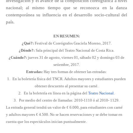
investigación y el avance de la composición coreográfica a nivel
nacional; al mismo tiempo que se reconozca en la danza
contemporánea su influencia en el desarrollo socio-cultural del
país.
EN RESUMEN:
¿Qué?:
Festival de Coreógrafos Graciela Moreno, 2017.
¿Dónde?:
Sala principal del Teatro Nacional de Costa Rica.
¿Cuándo?:
jueves 31 de agosto, viernes 01, sábado 02 y domingo 03 de
setiembre, 2017.
Entradas:
Hay tres formas de obtener las entradas:
1.
En la boletería física del TNCR. Adultos mayores y estudiantes pueden
obtener descuento al presentar su carné.
2.
En la boletería en línea en la página del
Teatro Nacional
.
3.
Por medio del centro de llamadas: 2010-1110 ó al 2010- 1129.
La entrada general tendrá un valor de ¢ 6.000, para estudiantes con carné
y adultos mayores ¢ 4.500.
No se hacen reservaciones y se debe tomar en
cuenta que los espectáculos inician puntualmente.