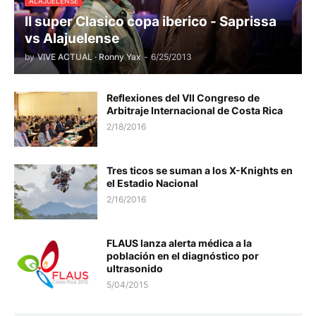
ALAJUELENSE
II super Clasico copa iberico - Saprissa
vs Alajuelense
by
VIVE ACTUAL · Ronny Yax
-
6/25/2013
Reflexiones del VII Congreso de
Arbitraje Internacional de Costa Rica
2/18/2016
Tres ticos se suman a los X-Knights en
el Estadio Nacional
2/16/2016
FLAUS lanza alerta médica a la
población en el diagnóstico por
ultrasonido
5/04/2015