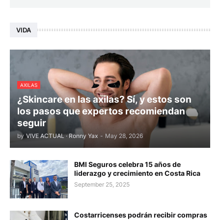
VIDA
AXILAS
¿Skincare en las axilas? Sí, y estos son
los pasos que expertos recomiendan
seguir
by
VIVE ACTUAL · Ronny Yax
-
May 28, 2026
BMI Seguros celebra 15 años de
liderazgo y crecimiento en Costa Rica
September 25, 2025
Costarricenses podrán recibir compras