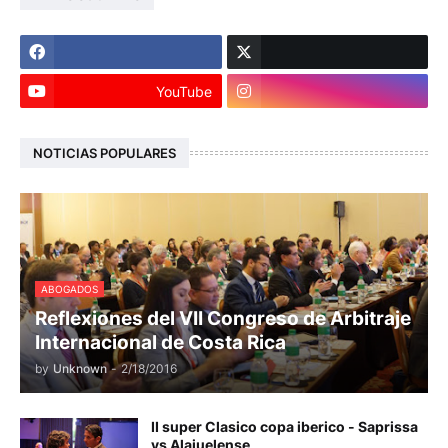
YouTube
NOTICIAS POPULARES
ABOGADOS
Reflexiones del VII Congreso de Arbitraje
Internacional de Costa Rica
by
Unknown
-
2/18/2016
II super Clasico copa iberico - Saprissa
vs Alajuelense