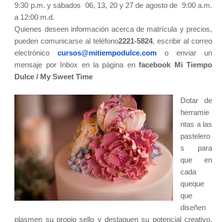
9:30 p.m. y sábados 06, 13, 20 y 27 de agosto de 9:00 a.m.
a 12:00 m.d.
Quienes deseen información acerca de matrícula y precios,
pueden comunicarse al teléfono
2221-5824
, escribir al correo
electrónico
cursos@
mitiempodulce.com
o enviar un
mensaje por Inbox en la página en
facebook Mi Tiempo
Dulce / My Sweet Time
Dotar de
herramie
ntas a las
pastelero
s para
que en
cada
queque
que
diseñen
plasmen su propio sello y destaquen su potencial creativo,