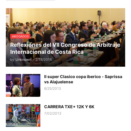
ABOGADOS
Reflexiones del VII Congreso de Arbitraje
Internacional de Costa Rica
by
Unknown
-
2/18/2016
II super Clasico copa iberico - Saprissa
vs Alajuelense
6/25/2013
CARRERA TXE+ 12K Y 6K
7/02/2013