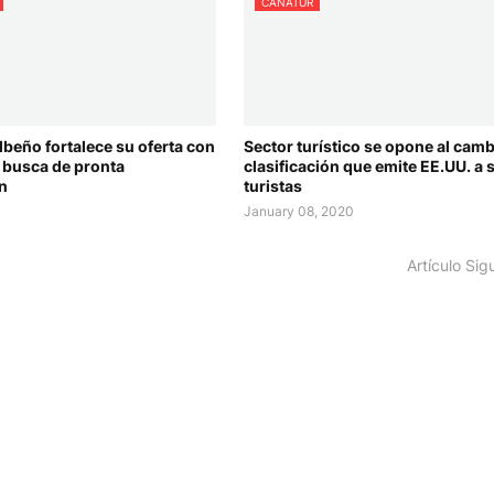
CANATUR
albeño fortalece su oferta con
Sector turístico se opone al camb
n busca de pronta
clasificación que emite EE.UU. a 
ón
turistas
January 08, 2020
Artículo Sig