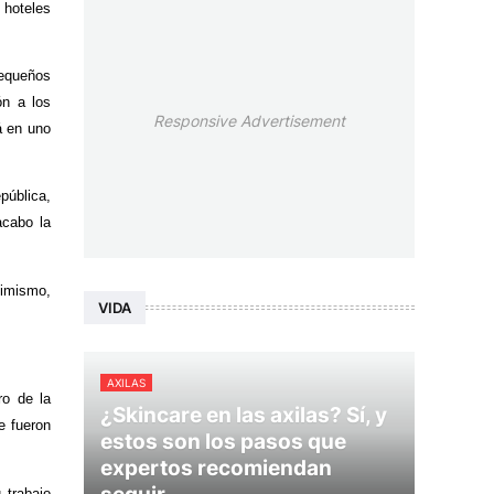
 hoteles
Pequeños
ón a los
Responsive Advertisement
á en uno
pública,
acabo la
simismo,
VIDA
AXILAS
ro de la
¿Skincare en las axilas? Sí, y
e fueron
estos son los pasos que
expertos recomiendan
 trabajo