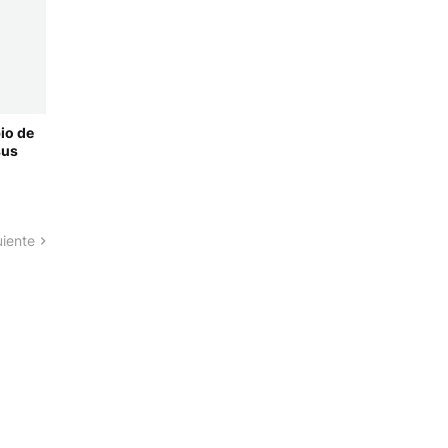
io de
sus
uiente