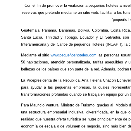
Con el fin de promover la visitación a pequeños hoteles a nive
reservas que pretende mediante un sitio web, facilitar a los tu
“pequeño ho
Guatemala, Panamá, Bahamas, Bolivia, Colombia, Costa Rica, 
Santa Lucía, Trinidad y Tobago, Ecuador y El Salvador, son l
Interamericana y del Caribe de pequeños Hoteles (INCAPH), la cu
Mediante el sitio
www.pequeñoshoteles.com
las personas usuari
50 habitaciones, atención personalizada, tarifas asequibles y 
bellezas de los países que son parte de la red. Además, podrán 
La Vicepresidenta de la República, Ana Helena Chacón Echeverrí
para ayudar a las pequeñas empresas, la cuales representa
transformaciones profundas cuando se trabaja en equipo por un bi
Para Mauricio Ventura, Ministro de Turismo, gracias al Modelo d
una estructura empresarial inclusiva, diversificada, en la qu
realidad que nuestra oferta turística se nutre principalmente d
economía de escala o de volumen de negocio, sino más bien de v