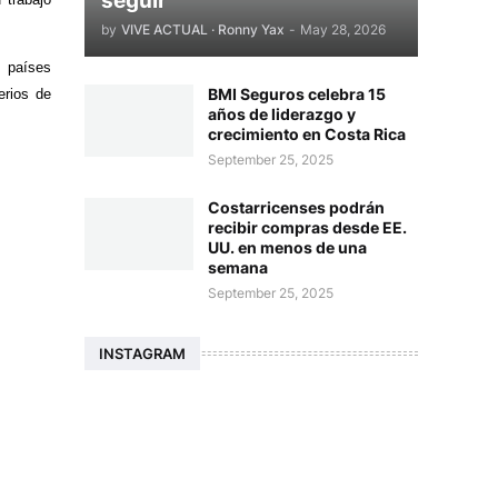
seguir
by
VIVE ACTUAL · Ronny Yax
-
May 28, 2026
 países
BMI Seguros celebra 15
erios de
años de liderazgo y
crecimiento en Costa Rica
September 25, 2025
Costarricenses podrán
recibir compras desde EE.
UU. en menos de una
semana
September 25, 2025
INSTAGRAM