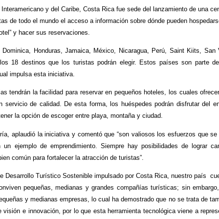
l Interamericano y del Caribe, Costa Rica fue sede del lanzamiento de una cen
ristas de todo el mundo el acceso a información sobre dónde pueden hospedar
tel” y hacer sus reservaciones.
Dominica, Honduras, Jamaica, México, Nicaragua, Perú, Saint Kiits, San 
os 18 destinos que los turistas podrán elegir. Estos países son parte d
al impulsa esta iniciativa.
as tendrán la facilidad para reservar en pequeños hoteles, los cuales ofrece
un servicio de calidad. De esta forma, los huéspedes podrán disfrutar del e
tener la opción de escoger entre playa, montaña y ciudad.
a, aplaudió la iniciativa y comentó que “son valiosos los esfuerzos que se 
n un ejemplo de emprendimiento. Siempre hay posibilidades de lograr c
en común para fortalecer la atracción de turistas”.
e Desarrollo Turístico Sostenible impulsado por Costa Rica, nuestro país cu
e conviven pequeñas, medianas y grandes compañías turísticas; sin embargo
e pequeñas y medianas empresas, lo cual ha demostrado que no se trata de ta
isión e innovación, por lo que esta herramienta tecnológica viene a repres