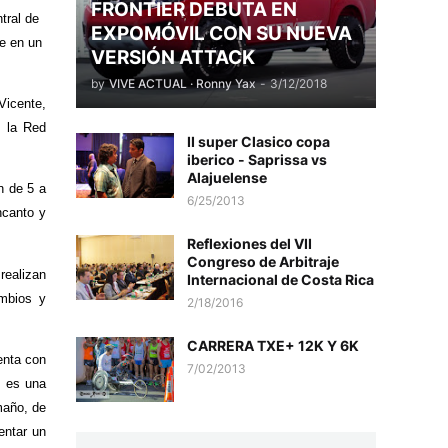
FRONTIER DEBUTA EN
tral de
EXPOMÓVIL CON SU NUEVA
se en un
VERSIÓN ATTACK
by
VIVE ACTUAL · Ronny Yax
-
3/12/2018
Vicente,
e la Red
II super Clasico copa
iberico - Saprissa vs
Alajuelense
n de 5 a
6/25/2013
ncanto y
Reflexiones del VII
Congreso de Arbitraje
realizan
Internacional de Costa Rica
ambios y
2/18/2016
CARRERA TXE+ 12K Y 6K
enta con
7/02/2013
, es una
maño, de
entar un