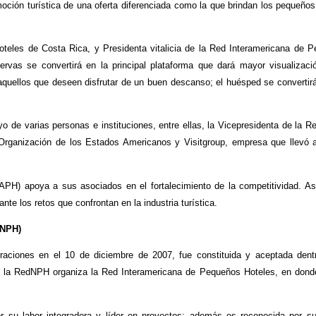
moción turística de una oferta diferenciada como la que brindan los pequeños
oteles de Costa Rica, y Presidenta vitalicia de la Red Interamericana de 
ervas se convertirá en la principal plataforma que dará mayor visualizaci
 aquellos que deseen disfrutar de un buen descanso; el huésped se convertir
 de varias personas e instituciones, entre ellas, la Vicepresidenta de la Re
 Organización de los Estados Americanos y Visitgroup, empresa que llevó 
PH) apoya a sus asociados en el fortalecimiento de la competitividad. A
nte los retos que confrontan en la industria turística.
dNPH)
aciones en el 10 de diciembre de 2007, fue constituida y aceptada dent
 la RedNPH organiza la Red Interamericana de Pequeños Hoteles, en dond
 su labor integradora y líder en proyectos; además es reconocida por su