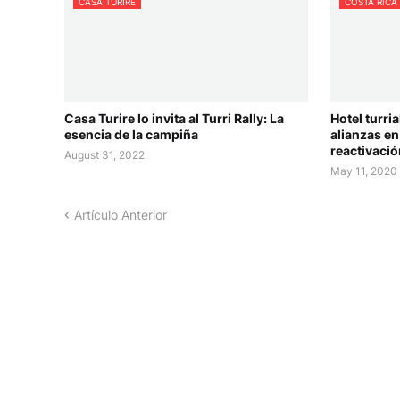
CASA TURIRE
COSTA RICA
Casa Turire lo invita al Turri Rally: La
Hotel turri
esencia de la campiña
alianzas e
reactivaci
August 31, 2022
May 11, 2020
Artículo Anterior