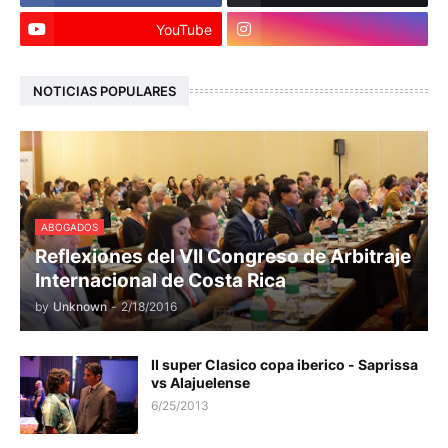
YouTube
NOTICIAS POPULARES
ABOGADOS
Reflexiones del VII Congreso de Arbitraje
Internacional de Costa Rica
by
Unknown
-
2/18/2016
II super Clasico copa iberico - Saprissa
vs Alajuelense
6/25/2013