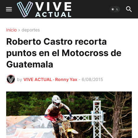
Inicio
deportes
Roberto Castro recorta
puntos en el Motocross de
Guatemala
by
VIVE ACTUAL · Ronny Yax
-
6/08/2015