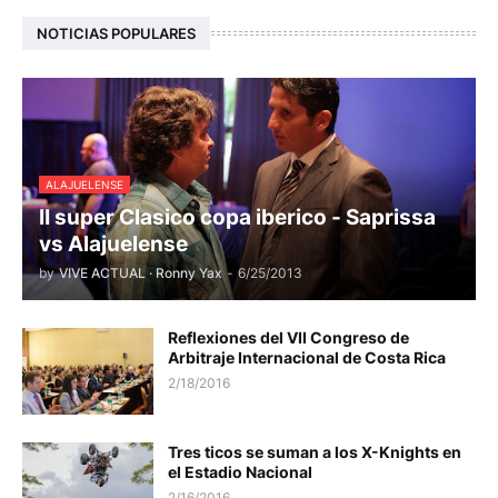
NOTICIAS POPULARES
ALAJUELENSE
II super Clasico copa iberico - Saprissa
vs Alajuelense
by
VIVE ACTUAL · Ronny Yax
-
6/25/2013
Reflexiones del VII Congreso de
Arbitraje Internacional de Costa Rica
2/18/2016
Tres ticos se suman a los X-Knights en
el Estadio Nacional
2/16/2016