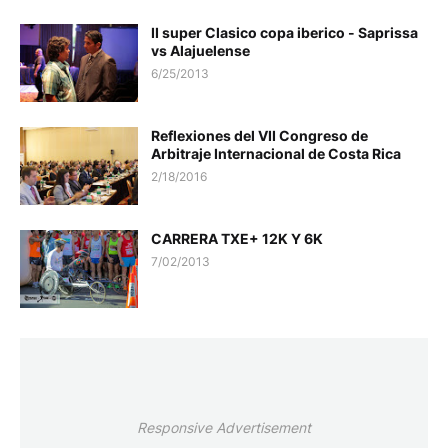
II super Clasico copa iberico - Saprissa
vs Alajuelense
6/25/2013
Reflexiones del VII Congreso de
Arbitraje Internacional de Costa Rica
2/18/2016
CARRERA TXE+ 12K Y 6K
7/02/2013
Responsive Advertisement