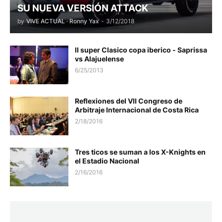
SU NUEVA VERSIÓN ATTACK
by
VIVE ACTUAL · Ronny Yax
-
3/12/2018
II super Clasico copa iberico - Saprissa
vs Alajuelense
6/25/2013
Reflexiones del VII Congreso de
Arbitraje Internacional de Costa Rica
2/18/2016
Tres ticos se suman a los X-Knights en
el Estadio Nacional
2/16/2016