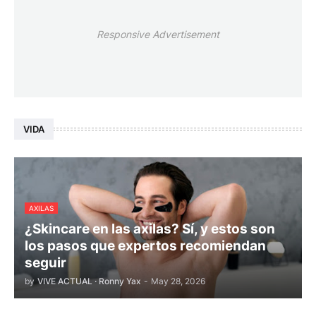
Responsive Advertisement
VIDA
AXILAS
¿Skincare en las axilas? Sí, y estos son
los pasos que expertos recomiendan
seguir
by
VIVE ACTUAL · Ronny Yax
-
May 28, 2026