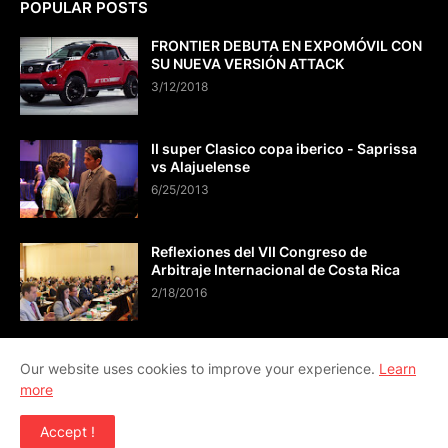
POPULAR POSTS
FRONTIER DEBUTA EN EXPOMÓVIL CON
SU NUEVA VERSIÓN ATTACK
3/12/2018
II super Clasico copa iberico - Saprissa
vs Alajuelense
6/25/2013
Reflexiones del VII Congreso de
Arbitraje Internacional de Costa Rica
2/18/2016
Our website uses cookies to improve your experience.
Learn
more
CONTÁCTO info@viveactual.com
Accept !
Copyright ©
2026
VIVE ACTUAL