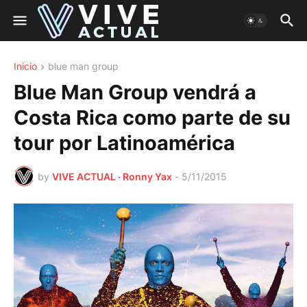
Inicio
blue man group
Blue Man Group vendrá a
Costa Rica como parte de su
tour por Latinoamérica
by
VIVE ACTUAL · Ronny Yax
-
5/11/2015