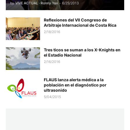
by
VIVE ACTUAL · Ronny Yax
-
6/25/2013
Reflexiones del VII Congreso de
Arbitraje Internacional de Costa Rica
2/18/2016
Tres ticos se suman a los X-Knights en
el Estadio Nacional
2/16/2016
FLAUS lanza alerta médica a la
población en el diagnóstico por
ultrasonido
5/04/2015