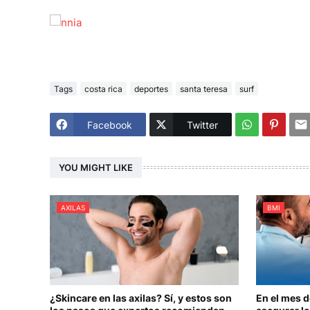
Tags
costa rica
deportes
santa teresa
surf
Facebook
Twitter
YOU MIGHT LIKE
AXILAS
BMI
¿Skincare en las axilas? Sí, y estos son
En el mes 