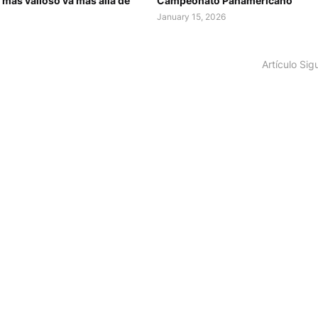
 más valioso va más allá de
Campeonato Panamericano
January 15, 2026
Artículo Sig