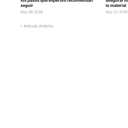
los pasos que expertos recomiendan
asegurar lo
seguir
lo material
May 28, 2026
May 27, 2026
Artículo Anterior