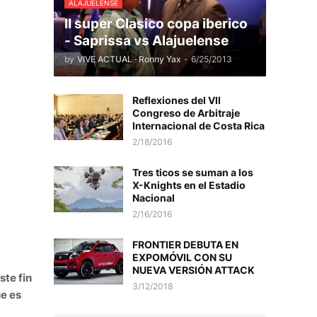
ALAJUELENSE
II super Clasico copa iberico
- Saprissa vs Alajuelense
by
VIVE ACTUAL · Ronny Yax
-
6/25/2013
Reflexiones del VII
Congreso de Arbitraje
Internacional de Costa Rica
2/18/2016
Tres ticos se suman a los
X-Knights en el Estadio
Nacional
2/16/2016
FRONTIER DEBUTA EN
EXPOMÓVIL CON SU
NUEVA VERSIÓN ATTACK
ste fin
3/12/2018
ue es