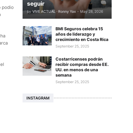
seguir
o podio
by
VIVE ACTUAL · Ronny Yax
-
May 28, 2026
n
BMI Seguros celebra 15
años de liderazgo y
 ha
crecimiento en Costa Rica
arca
September 25, 2025
Costarricenses podrán
 el
recibir compras desde EE.
UU. en menos de una
semana
September 25, 2025
INSTAGRAM