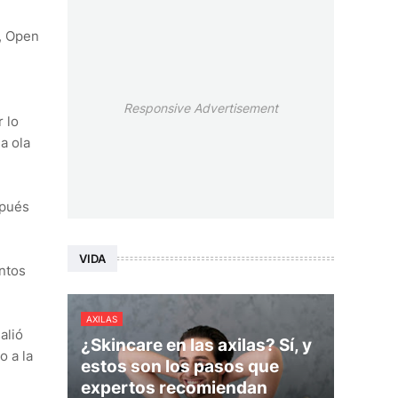
, Open
Responsive Advertisement
 lo
a ola
spués
VIDA
untos
AXILAS
alió
¿Skincare en las axilas? Sí, y
o a la
estos son los pasos que
expertos recomiendan