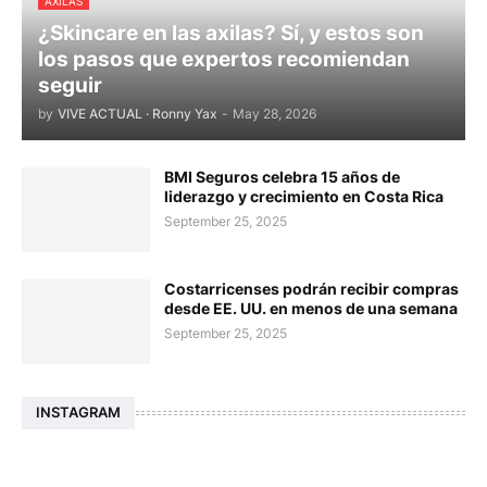
AXILAS
¿Skincare en las axilas? Sí, y estos son
los pasos que expertos recomiendan
seguir
by
VIVE ACTUAL · Ronny Yax
-
May 28, 2026
BMI Seguros celebra 15 años de
liderazgo y crecimiento en Costa Rica
September 25, 2025
Costarricenses podrán recibir compras
desde EE. UU. en menos de una semana
September 25, 2025
INSTAGRAM