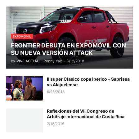
EXPOMOVIL
FRONTIER DEBUTA EN EXPOMÓVIL CON
SU NUEVA VERSIÓN ATTACK
by
VIVE ACTUAL · Ronny Yax
-
3/12/2018
II super Clasico copa iberico - Saprissa
vs Alajuelense
6/25/2013
Reflexiones del VII Congreso de
Arbitraje Internacional de Costa Rica
2/18/2016