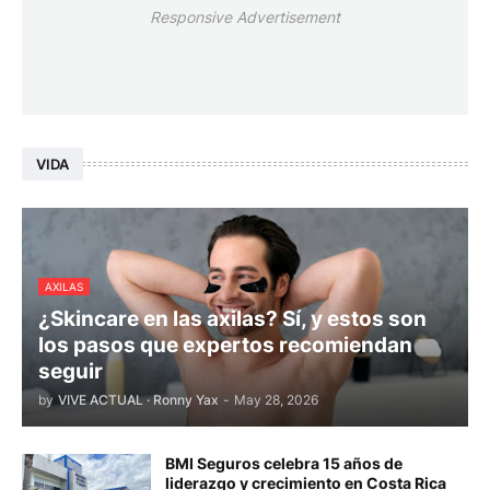
Responsive Advertisement
VIDA
AXILAS
¿Skincare en las axilas? Sí, y estos son
los pasos que expertos recomiendan
seguir
by
VIVE ACTUAL · Ronny Yax
-
May 28, 2026
BMI Seguros celebra 15 años de
liderazgo y crecimiento en Costa Rica