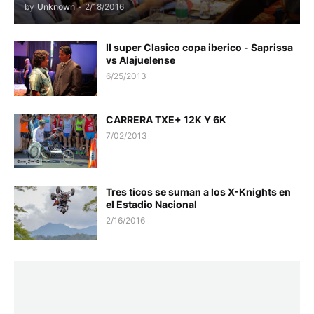
by
Unknown
-
2/18/2016
II super Clasico copa iberico - Saprissa
vs Alajuelense
6/25/2013
CARRERA TXE+ 12K Y 6K
7/02/2013
Tres ticos se suman a los X-Knights en
el Estadio Nacional
2/16/2016