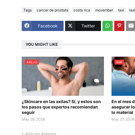
Tags
cancer de prostata
costa rica
movember
taxi
tax
Facebook
Twitter
YOU MIGHT LIKE
AXILAS
BMI
¿Skincare en las axilas? Sí, y estos son
En el mes 
los pasos que expertos recomiendan
asegurar lo
seguir
lo material
May 28, 2026
May 27, 2026
Artículo Anterior