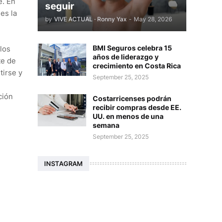
e. En
seguir
es la
by
VIVE ACTUAL · Ronny Yax
-
May 28, 2026
BMI Seguros celebra 15
los
años de liderazgo y
te de
crecimiento en Costa Rica
tirse y
September 25, 2025
ción
Costarricenses podrán
recibir compras desde EE.
UU. en menos de una
semana
September 25, 2025
INSTAGRAM