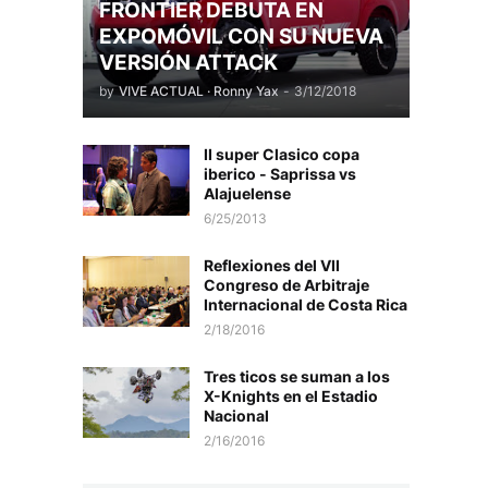
FRONTIER DEBUTA EN
EXPOMÓVIL CON SU NUEVA
VERSIÓN ATTACK
by
VIVE ACTUAL · Ronny Yax
-
3/12/2018
II super Clasico copa
iberico - Saprissa vs
Alajuelense
6/25/2013
Reflexiones del VII
Congreso de Arbitraje
Internacional de Costa Rica
2/18/2016
Tres ticos se suman a los
X-Knights en el Estadio
Nacional
2/16/2016