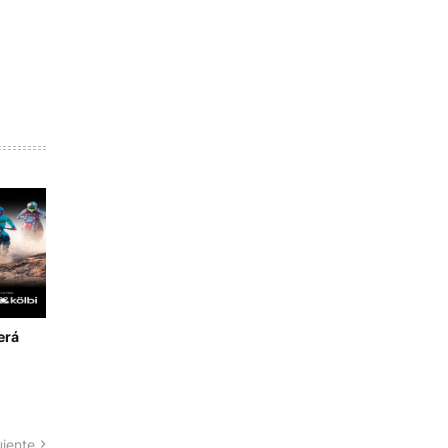
erá
uiente