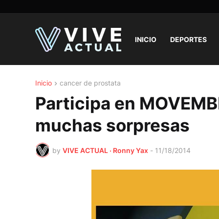
INICIO
DEPORTES
Inicio
cancer de prostata
Participa en MOVEMBE
muchas sorpresas
by
VIVE ACTUAL · Ronny Yax
-
11/18/2014