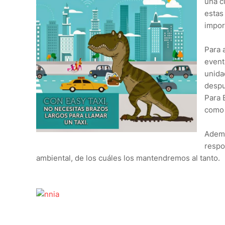
una c
estas
impor
Para 
event
unida
despu
Para 
como 
Ademá
respo
ambiental, de los cuáles los mantendremos al tanto.