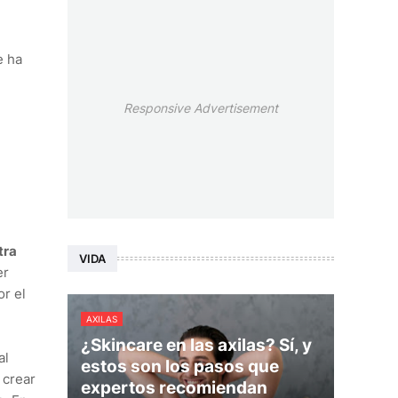
e ha
Responsive Advertisement
tra
VIDA
er
r el
AXILAS
¿Skincare en las axilas? Sí, y
al
estos son los pasos que
 crear
expertos recomiendan