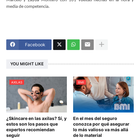
Marcelo y Zayda Montero con 101 vueltas hechas en la hora y
media de competencia.
Facebook
YOU MIGHT LIKE
AXILAS
BMI
¿Skincare en las axilas? Sí, y
En el mes del seguro
estos son los pasos que
conozca por qué asegurar
expertos recomiendan
lo más valioso va más allá
seguir
de lo material