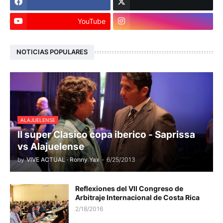
YouTube
NOTICIAS POPULARES
ALAJUELENSE
II super Clasico copa iberico - Saprissa
vs Alajuelense
by
VIVE ACTUAL · Ronny Yax
-
6/25/2013
Reflexiones del VII Congreso de
Arbitraje Internacional de Costa Rica
2/18/2016