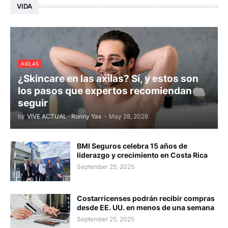
VIDA
AXILAS
¿Skincare en las axilas? Sí, y estos son
los pasos que expertos recomiendan
seguir
by
VIVE ACTUAL · Ronny Yax
-
May 28, 2026
BMI Seguros celebra 15 años de
liderazgo y crecimiento en Costa Rica
September 25, 2025
Costarricenses podrán recibir compras
desde EE. UU. en menos de una semana
September 25, 2025