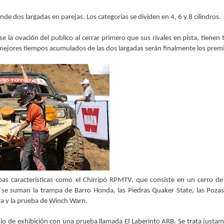
de dos largadas en parejas. Los categorías se dividen en 4, 6 y 8 cilindros.
 la ovación del publico al cerrar primero que sus rivales en pista, tienen
os mejores tiempos acumulados de las dos largadas serán finalmente los prem
as características como el Chirripó RPMTV, que consiste en un cerro d
 se suman la trampa de Barro Honda, las Piedras Quaker State, las Poz
tra y la prueba de Winch Warn.
dio de exhibición con una prueba llamada El Laberinto ARB. Se trata justa