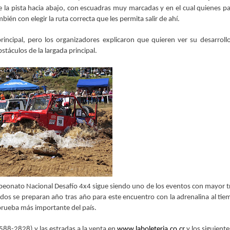
e la pista hacia abajo, con escuadras muy marcadas y en el cual quienes pa
ién con elegir la ruta correcta que les permita salir de ahí.
incipal, pero los organizadores explicaron que quieren ver su desarroll
stáculos de la largada principal.
peonato Nacional Desafío 4x4 sigue siendo uno de los eventos con mayor t
ados se preparan año tras año para este encuentro con la adrenalina al ti
a prueba más importante del país.
2588-2828) y las estradas a la venta en
www.laboleteria.co.cr
y los siguiente