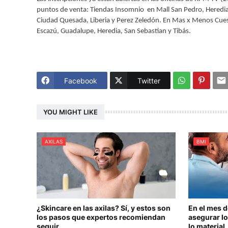
puntos de venta: Tiendas Insomnio
en Mall San Pedro, Heredi
Ciudad Quesada, Liberia y Perez Zeledón. En Mas x Menos Cues
Escazú, Guadalupe, Heredia, San Sebastian y Tibás.
Facebook
Twitter
YOU MIGHT LIKE
AXILAS
BMI
¿Skincare en las axilas? Sí, y estos son
En el mes 
los pasos que expertos recomiendan
asegurar lo
seguir
lo material