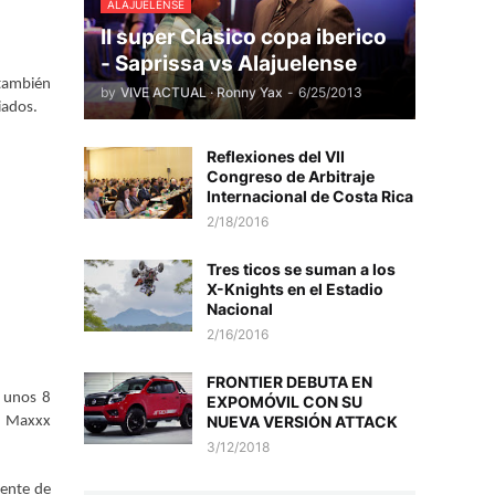
ALAJUELENSE
II super Clasico copa iberico
- Saprissa vs Alajuelense
 también
by
VIVE ACTUAL · Ronny Yax
-
6/25/2013
iados.
Reflexiones del VII
Congreso de Arbitraje
Internacional de Costa Rica
2/18/2016
Tres ticos se suman a los
X-Knights en el Estadio
Nacional
2/16/2016
FRONTIER DEBUTA EN
e unos 8
EXPOMÓVIL CON SU
NUEVA VERSIÓN ATTACK
as Maxxx
3/12/2018
mente de