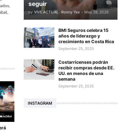
seguir
rados,
by
VIVE ACTUAL · Ronny Yax
-
May 28, 2026
abat,
BMI Seguros celebra 15
años de liderazgo y
crecimiento en Costa Rica
September 25, 2025
Costarricenses podrán
recibir compras desde EE.
UU. en menos de una
semana
September 25, 2025
INSTAGRAM
erá