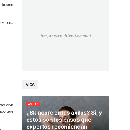
rticipen
o y para
Responsive Advertisement
VIDA
AXILAS
radición
empo que
¿Skincare en las axilas? Sí, y
estos son los pasos que
expertos recomiendan
s